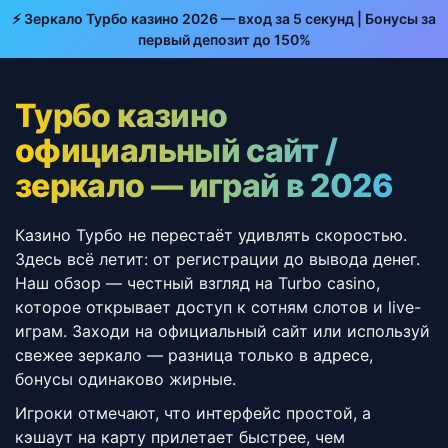
⚡️ Зеркало Турбо казино 2026 — вход за 5 секунд | Бонусы за
первый депозит до 150%
Турбо казино
официальный сайт /
зеркало — играй в 2026
Казино Турбо не перестаёт удивлять скоростью.
Здесь всё летит: от регистрации до вывода денег.
Наш обзор — честный взгляд на Turbo casino,
которое открывает доступ к сотням слотов и live-
играм. Заходи на официальный сайт или используй
свежее зеркало — разница только в адресе,
бонусы одинаково жирные.
Игроки отмечают, что интерфейс простой, а
кэшаут на карту прилетает быстрее, чем