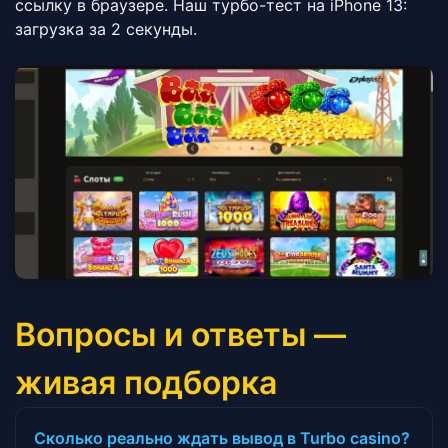
ссылку в браузере. Наш турбо-тест на iPhone 13:
загрузка за 2 секунды.
Вопросы и ответы —
живая подборка
Сколько реально ждать вывод в Turbo casino?