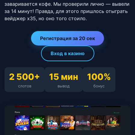
заваривается кофе. Мы проверили лично — вывели
за 14 минут! Правда, для этого пришлось отыграть
вейджер х35, но оно того стоило.
Регистрация за 20 сек
Вход в казино
2 500+
15 мин
100%
слотов
вывод
бонус