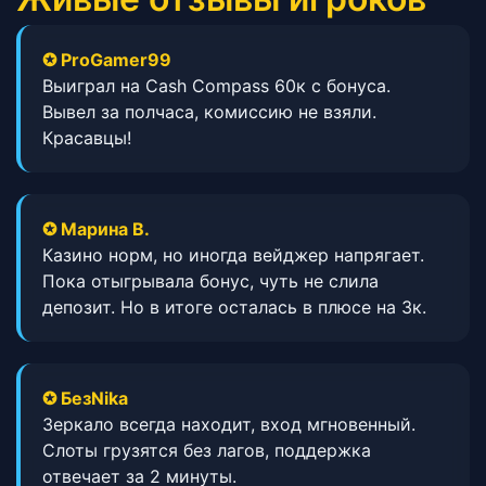
✪ ProGamer99
Выиграл на Cash Compass 60к с бонуса.
Вывел за полчаса, комиссию не взяли.
Красавцы!
✪ Марина В.
Казино норм, но иногда вейджер напрягает.
Пока отыгрывала бонус, чуть не слила
депозит. Но в итоге осталась в плюсе на 3к.
✪ БезNikа
Зеркало всегда находит, вход мгновенный.
Слоты грузятся без лагов, поддержка
отвечает за 2 минуты.