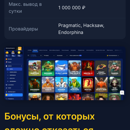
Макс. вывод в
1 000 000 ₽
сутки
Pragmatic, Hacksaw,
Провайдеры
Endorphina
Бонусы, от которых